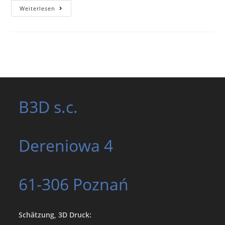
3D-
Weiterlesen
Modelle
In
Der
Medizin
B3D s.c.
Dereniowa
4
61-306 Poznań
Schätzung, 3D Druck: